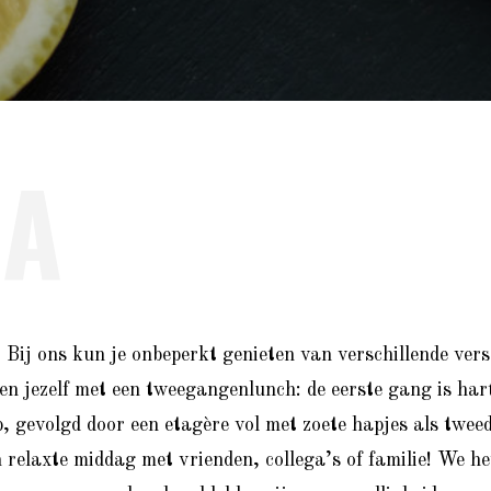
EA
! Bij ons kun je onbeperkt genieten van verschillende vers
en jezelf met een tweegangenlunch: de eerste gang is har
p, gevolgd door een etagère vol met zoete hapjes als twe
n relaxte middag met vrienden, collega’s of familie! We h