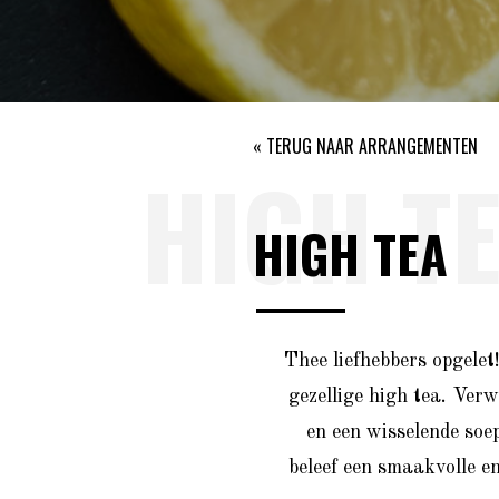
« TERUG NAAR ARRANGEMENTEN
HIGH T
HIGH TEA
Thee liefhebbers opgelet
gezellige high tea. Verw
en een wisselende soe
beleef een smaakvolle e