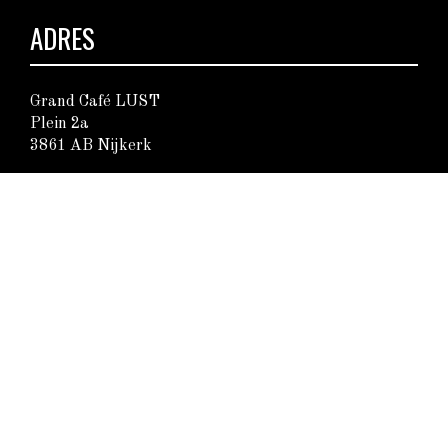
ADRES
Grand Café LUST
Plein 2a
3861 AB Nijkerk
Routebeschrijving
OPENINGSTIJDEN
di t/m do:
10.30-23.00
Vr t/m za:
10.00-01.00
Zondag:
12.00-23.00